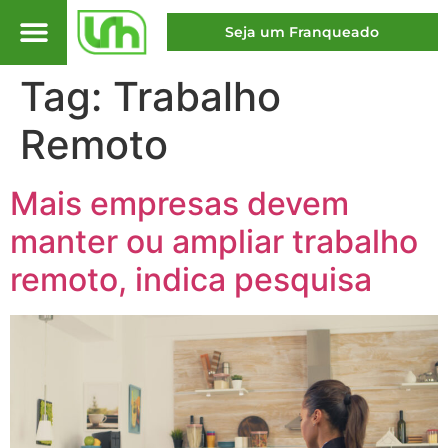
Seja um Franqueado
Tag:
Trabalho
Remoto
Mais empresas devem
manter ou ampliar trabalho
remoto, indica pesquisa