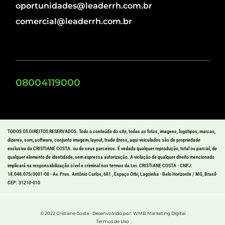
oportunidades@leaderrh.com.br
comercial@leaderrh.com.br
08004119000
TODOS OS DIREITOS RESERVADOS. Todo o conteúdo do site, todas as fotos, imagens, logotipos, marcas,
dizeres, som, software, conjunto imagem, layout, trade dress, aqui veiculados são de propriedade
exclusiva da CRISTIANE COSTA. ou de seus parceiros. É vedada qualquer reprodução, total ou parcial, de
qualquer elemento de identidade, sem expressa autorização. A violação de qualquer direito mencionado
implicará na responsabilização cível e criminal nos termos da Lei. CRISTIANE COSTA - CNPJ:
18.048.075/0001-08 - Av. Pres. Antônio Carlos, 681 , Espaço Orbi, Lagoinha - Belo Horizonte / MG, Brasil-
CEP: 31210-010
© 2022 Cristiane Costa - Desenvolvido por: WMB Marketing Digital
Termos de Uso