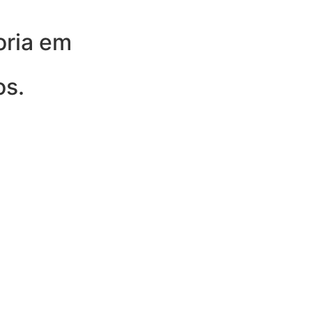
oria em
os.