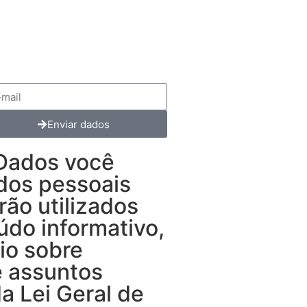
Enviar dados
 Dados você
dos pessoais
rão utilizados
údo informativo,
rio sobre
e assuntos
a Lei Geral de