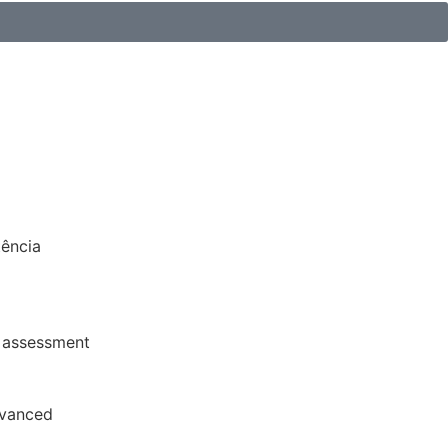
ência
l assessment
dvanced