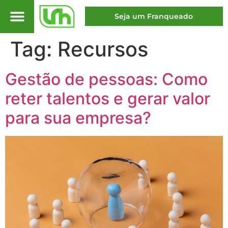
Seja um Franqueado
Tag:
Recursos
Gestão de pessoas: Como
reter talentos e gerar valor
para sua empresa?