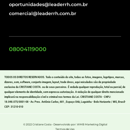
oportunidades@leaderrh.com.br
comercial@leaderrh.com.br
08004119000
TODOS OS DIREITOS RESERVADOS. Todo o conteúdo do site, todas as fotos, imagens, logotipos, marcas,
dizeres, som, software, conjunto imagem, layout, trade dress, aqui veiculados são de propriedade
exclusiva da CRISTIANE COSTA. ou de seus parceiros. É vedada qualquer reprodução, total ou parcial, de
qualquer elemento de identidade, sem expressa autorização. A violação de qualquer direito mencionado
implicará na responsabilização cível e criminal nos termos da Lei. CRISTIANE COSTA - CNPJ:
18.048.075/0001-08 - Av. Pres. Antônio Carlos, 681 , Espaço Orbi, Lagoinha - Belo Horizonte / MG, Brasil-
CEP: 31210-010
© 2022 Cristiane Costa - Desenvolvido por: WMB Marketing Digital
Termos de Uso