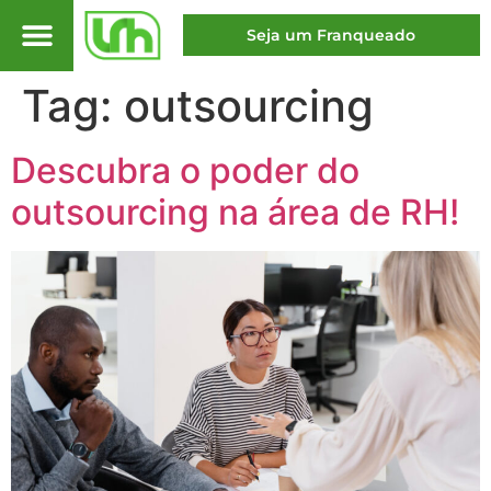
Seja um Franqueado
Tag:
outsourcing
Descubra o poder do
outsourcing na área de RH!