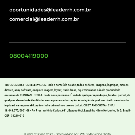
oportunidades@leaderrh.com.br
comercial@leaderrh.com.br
08004119000
TODOS OS DIREITOS RESERVADOS. Todo o conteúdo do site, todas as fotos, imagens, logotipos, marcas,
dizeres, som, software, conjunto imagem, layout, trade dress, aqui veiculados são de propriedade
exclusiva da CRISTIANE COSTA. ou de seus parceiros. É vedada qualquer reprodução, total ou parcial, de
qualquer elemento de identidade, sem expressa autorização. A violação de qualquer direito mencionado
implicará na responsabilização cível e criminal nos termos da Lei. CRISTIANE COSTA - CNPJ:
18.048.075/0001-08 - Av. Pres. Antônio Carlos, 681 , Espaço Orbi, Lagoinha - Belo Horizonte / MG, Brasil-
CEP: 31210-010
© 2022 Cristiane Costa - Desenvolvido por: WMB Marketing Digital