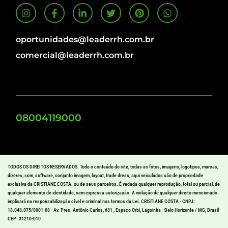
oportunidades@leaderrh.com.br
comercial@leaderrh.com.br
08004119000
TODOS OS DIREITOS RESERVADOS. Todo o conteúdo do site, todas as fotos, imagens, logotipos, marcas,
dizeres, som, software, conjunto imagem, layout, trade dress, aqui veiculados são de propriedade
exclusiva da CRISTIANE COSTA. ou de seus parceiros. É vedada qualquer reprodução, total ou parcial, de
qualquer elemento de identidade, sem expressa autorização. A violação de qualquer direito mencionado
implicará na responsabilização cível e criminal nos termos da Lei. CRISTIANE COSTA - CNPJ:
18.048.075/0001-08 - Av. Pres. Antônio Carlos, 681 , Espaço Orbi, Lagoinha - Belo Horizonte / MG, Brasil-
CEP: 31210-010