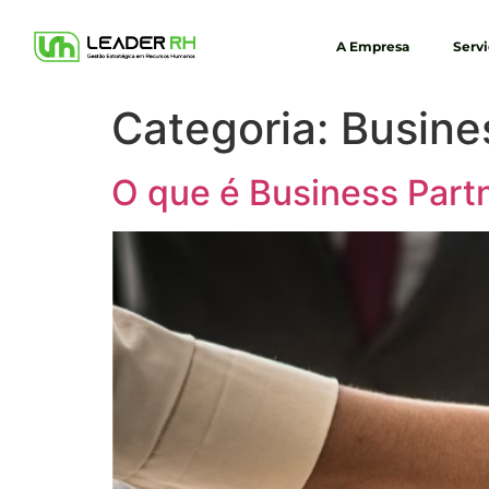
A Empresa
Serv
Categoria:
Busine
O que é Business Partn