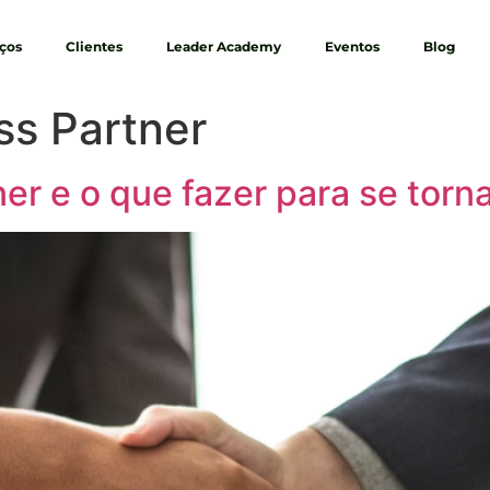
iços
Clientes
Leader Academy
Eventos
Blog
ss Partner
er e o que fazer para se torn