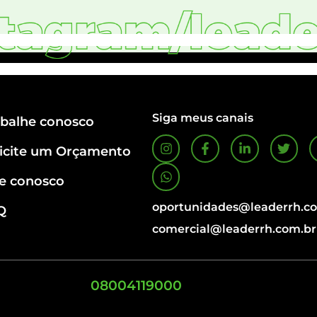
Siga meus canais
abalhe conosco
licite um Orçamento
le conosco
oportunidades@leaderrh.c
Q
comercial@leaderrh.com.br
08004119000