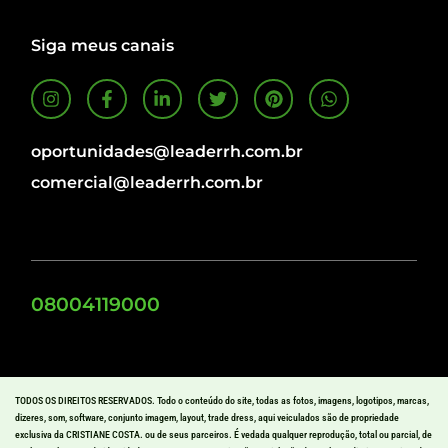
Siga meus canais
oportunidades@leaderrh.com.br
comercial@leaderrh.com.br
08004119000
TODOS OS DIREITOS RESERVADOS. Todo o conteúdo do site, todas as fotos, imagens, logotipos, marcas,
dizeres, som, software, conjunto imagem, layout, trade dress, aqui veiculados são de propriedade
exclusiva da CRISTIANE COSTA. ou de seus parceiros. É vedada qualquer reprodução, total ou parcial, de