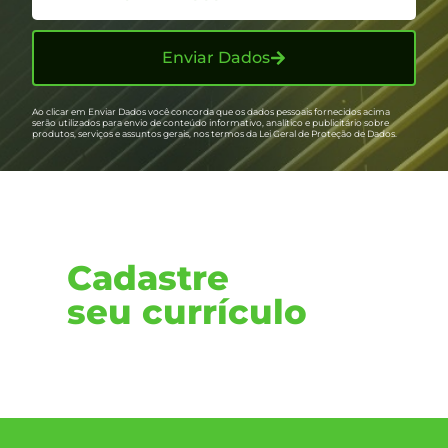
Enviar Dados
Ao clicar em Enviar Dados você concorda que os dados pessoais fornecidos acima
serão utilizados para envio de conteúdo informativo, analítico e publicitário sobre
produtos, serviços e assuntos gerais, nos termos da Lei Geral de Proteção de Dados.
Cadastre
seu currículo