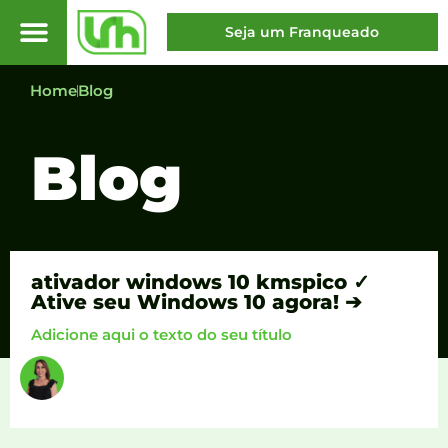
Seja um Franqueado
Home
Blog
Blog
ativador windows 10 kmspico ✓
Ative seu Windows 10 agora! ➔
Adicione aqui o texto do seu título