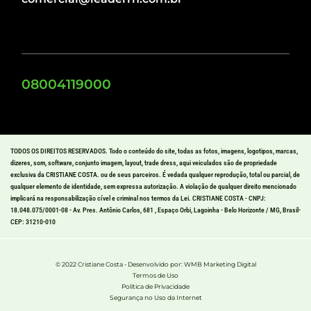
08004119000
TODOS OS DIREITOS RESERVADOS. Todo o conteúdo do site, todas as fotos, imagens, logotipos, marcas,
dizeres, som, software, conjunto imagem, layout, trade dress, aqui veiculados são de propriedade
exclusiva da CRISTIANE COSTA. ou de seus parceiros. É vedada qualquer reprodução, total ou parcial, de
qualquer elemento de identidade, sem expressa autorização. A violação de qualquer direito mencionado
implicará na responsabilização cível e criminal nos termos da Lei. CRISTIANE COSTA - CNPJ:
18.048.075/0001-08 - Av. Pres. Antônio Carlos, 681 , Espaço Orbi, Lagoinha - Belo Horizonte / MG, Brasil-
CEP: 31210-010
© 2022 Cristiane Costa - Desenvolvido por: WMB Marketing Digital
Termos de Uso
Política de Privacidade
Segurança no Uso da Internet