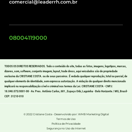
comercial@leaderrh.com.br
08004119000
TODOS OS DIREITOS RESERVADOS. Todo o conteúdo do site, todas as fotos, imagens, logotipos, marcas,
dizeres, som, software, conjunto imagem, layout, trade dress, aqui veiculados são de propriedade
exclusiva da CRISTIANE COSTA. ou de seus parceiros. É vedada qualquer reprodução, total ou parcial, de
qualquer elemento de identidade, sem expressa autorização. A violação de qualquer direito mencionado
implicará na responsabilização cível e criminal nos termos da Lei. CRISTIANE COSTA - CNPJ:
18.048.075/0001-08 - Av. Pres. Antônio Carlos, 681 , Espaço Orbi, Lagoinha - Belo Horizonte / MG, Brasil-
CEP: 31210-010
© 2022 Cristiane Costa - Desenvolvido por: WMB Marketing Digital
Termos de Uso
Política de Privacidade
Segurança no Uso da Internet