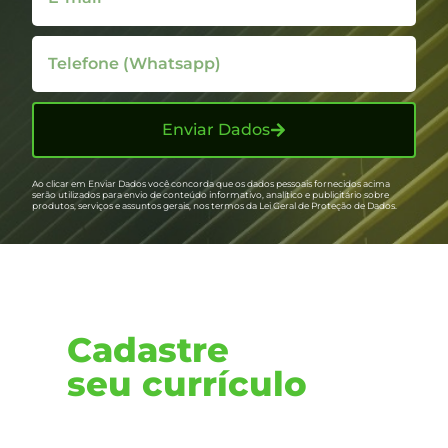
Enviar Dados
Ao clicar em Enviar Dados você concorda que os dados pessoais fornecidos acima
serão utilizados para envio de conteúdo informativo, analítico e publicitário sobre
produtos, serviços e assuntos gerais, nos termos da Lei Geral de Proteção de Dados.
Cadastre
seu currículo