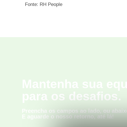
Fonte: RH People
Mantenha sua equ
para os desafios.
Preencha os campos ao lado, ou abaix
E aguarde o nosso retorno, até lá!