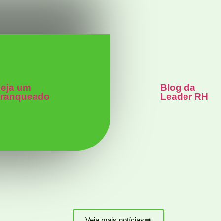
eja um
Blog da
ranqueado
Leader RH
Veja mais notícias