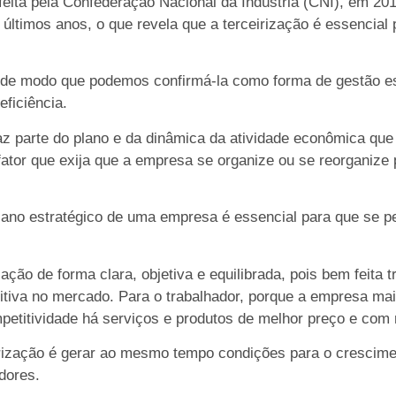
feita pela Confederação Nacional da Indústria (CNI), em 20
s últimos anos, o que revela que a terceirização é essencial
, de modo que podemos confirmá-la como forma de gestão es
ficiência.
faz parte do plano e da dinâmica da atividade econômica qu
ator que exija que a empresa se organize ou se reorganize 
plano estratégico de uma empresa é essencial para que se 
ação de forma clara, objetiva e equilibrada, pois bem feita t
itiva no mercado. Para o trabalhador, porque a empresa ma
etitividade há serviços e produtos de melhor preço e com 
irização é gerar ao mesmo tempo condições para o crescim
dores.