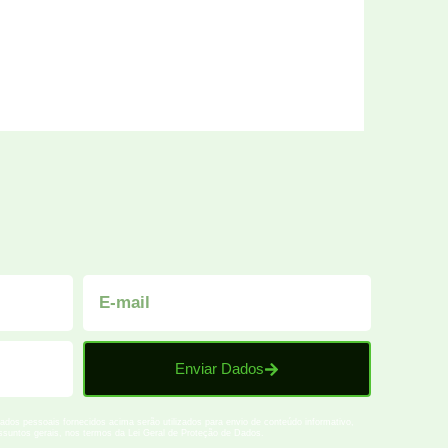
Enviar Dados
dos pessoais fornecidos acima serão utilizados para envio de conteúdo informativo,
 assuntos gerais, nos termos da Lei Geral de Proteção de Dados.